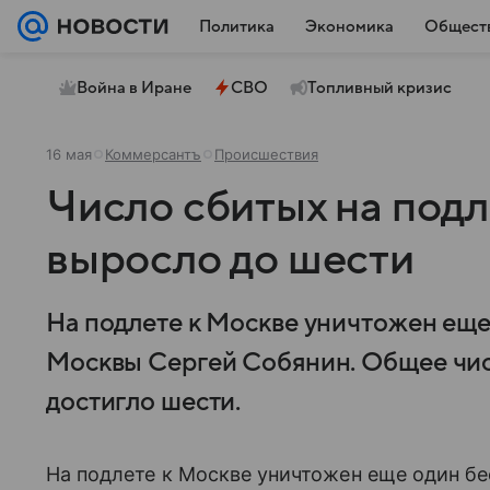
Политика
Экономика
Общест
Война в Иране
СВО
Топливный кризис
16 мая
Коммерсантъ
Происшествия
Число сбитых на под
выросло до шести
На подлете к Москве уничтожен еще
Москвы Сергей Собянин. Общее чис
достигло шести.
На подлете к Москве уничтожен еще один 