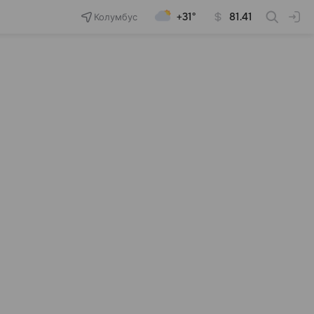
Колумбус
+31°
81.41