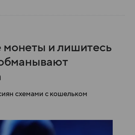
 монеты и лишитесь
н обманывают
m
иян схемами с кошельком