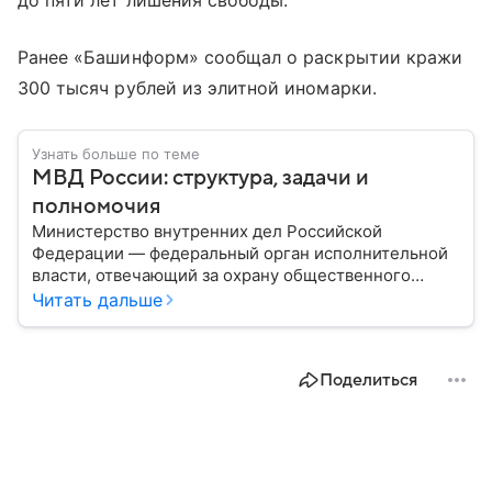
до пяти лет лишения свободы.
Ранее «Башинформ» сообщал о раскрытии кражи
300 тысяч рублей из элитной иномарки.
Узнать больше по теме
МВД России: структура, задачи и
полномочия
Министерство внутренних дел Российской
Федерации — федеральный орган исполнительной
власти, отвечающий за охрану общественного
порядка, борьбу с преступностью, обеспечение
Читать дальше
безопасности граждан и реализацию
государственной политики в сфере внутренних дел.
В материале рассказываем, чем занимается МВД
Поделиться
России, какие задачи выполняет министерство, как
устроена его структура, кто возглавляет ведомство
и какие полномочия оно имеет.