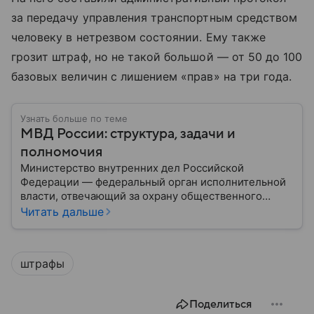
за передачу управления транспортным средством
человеку в нетрезвом состоянии. Ему также
грозит штраф, но не такой большой — от 50 до 100
базовых величин с лишением «прав» на три года.
Узнать больше по теме
МВД России: структура, задачи и
полномочия
Министерство внутренних дел Российской
Федерации — федеральный орган исполнительной
власти, отвечающий за охрану общественного
порядка, борьбу с преступностью, обеспечение
Читать дальше
безопасности граждан и реализацию
государственной политики в сфере внутренних дел.
В материале рассказываем, чем занимается МВД
штрафы
России, какие задачи выполняет министерство, как
устроена его структура, кто возглавляет ведомство
и какие полномочия оно имеет.
Поделиться