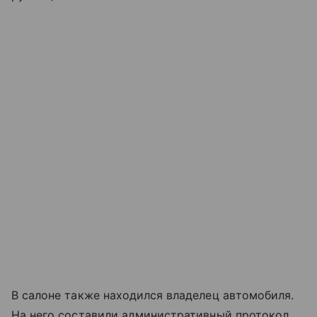
В салоне также находился владелец автомобиля.
На него составили административный протокол