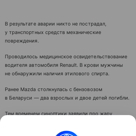
В результате аварии никто не пострадал,
у транспортных средств механические
повреждения.
Проводилось медицинское освидетельствование
водителя автомобиля Renault. В крови мужчины
не обнаружили наличия этилового спирта.
Ранее Mazda столкнулась с бензовозом
в Беларуси — два взрослых и двое детей погибли.
Тем временем синоптики заявили про жару
до +40, ливни и град в Беларуси 6 августа.