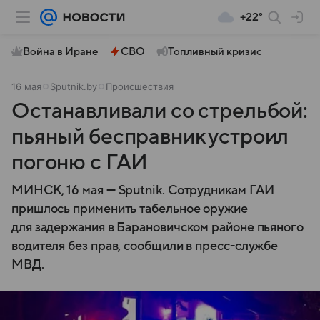
+22°
Война в Иране
СВО
Топливный кризис
16 мая
Sputnik.by
Происшествия
Останавливали со стрельбой:
пьяный бесправник устроил
погоню с ГАИ
МИНСК, 16 мая — Sputnik. Сотрудникам ГАИ
пришлось применить табельное оружие
для задержания в Барановичском районе пьяного
водителя без прав, сообщили в пресс-службе
МВД.