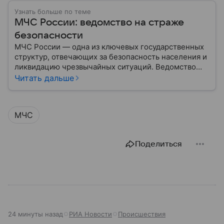
Узнать больше по теме
МЧС России: ведомство на страже
безопасности
МЧС России — одна из ключевых государственных
структур, отвечающих за безопасность населения и
ликвидацию чрезвычайных ситуаций. Ведомство
играет важную роль в защите граждан от
Читать дальше
природных катастроф, техногенных аварий и других
угроз. В этом материале разбираем, что
представляет собой МЧС, как оно устроено, какие
МЧС
задачи выполняет и какую роль играет в
современной России.
Поделиться
24 минуты назад
РИА Новости
Происшествия