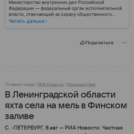
Министерство внутренних дел Российской
Федерации — федеральный орган исполнительной
власти, отвечающий за охрану общественного
порядка, борьбу с преступностью, обеспечение
Читать дальше
безопасности граждан и реализацию
государственной политики в сфере внутренних дел.
В материале рассказываем, чем занимается МВД
Поделиться
России, какие задачи выполняет министерство, как
устроена его структура, кто возглавляет ведомство
и какие полномочия оно имеет.
13 минут назад
РИА Новости
Происшествия
В Ленинградской области
яхта села на мель в Финском
заливе
С. -ПЕТЕРБУРГ, 8 авг — РИА Новости. Частная