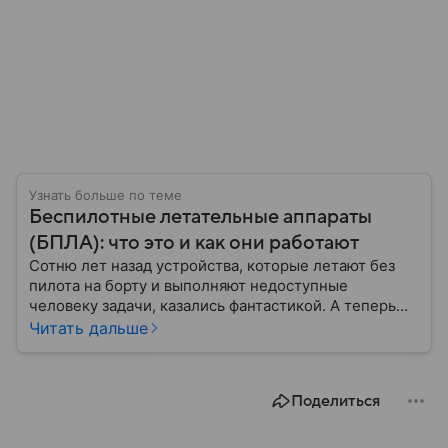
Узнать больше по теме
Беспилотные летательные аппараты
(БПЛА): что это и как они работают
Сотню лет назад устройства, которые летают без
пилота на борту и выполняют недоступные
человеку задачи, казались фантастикой. А теперь
они стали реальностью: собрали главное о
Читать дальше
беспилотных летательных аппаратах (БПЛА) и о
том, для чего они нужны.
Поделиться