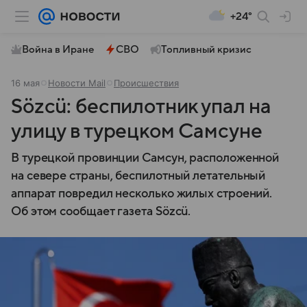
+24°
Война в Иране
СВО
Топливный кризис
16 мая
Новости Mail
Происшествия
Sözcü: беспилотник упал на
улицу в турецком Самсуне
В турецкой провинции Самсун, расположенной
на севере страны, беспилотный летательный
аппарат повредил несколько жилых строений.
Об этом сообщает газета Sözcü.