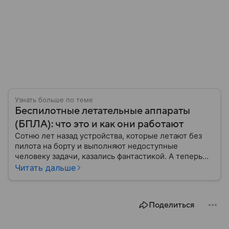
Узнать больше по теме
Беспилотные летательные аппараты
(БПЛА): что это и как они работают
Сотню лет назад устройства, которые летают без
пилота на борту и выполняют недоступные
человеку задачи, казались фантастикой. А теперь
они стали реальностью: собрали главное о
Читать дальше
беспилотных летательных аппаратах (БПЛА) и о
том, для чего они нужны.
Поделиться