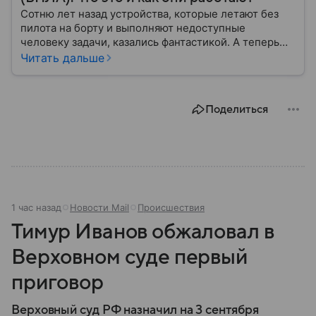
Сотню лет назад устройства, которые летают без
пилота на борту и выполняют недоступные
человеку задачи, казались фантастикой. А теперь
они стали реальностью: собрали главное о
Читать дальше
беспилотных летательных аппаратах (БПЛА) и о
том, для чего они нужны.
Поделиться
1 час назад
Новости Mail
Происшествия
Тимур Иванов обжаловал в
Верховном суде первый
приговор
Верховный суд РФ назначил на 3 сентября