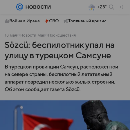
+23°
Война в Иране
СВО
Топливный кризис
16 мая
Новости Mail
Происшествия
Sözcü: беспилотник упал на
улицу в турецком Самсуне
В турецкой провинции Самсун, расположенной
на севере страны, беспилотный летательный
аппарат повредил несколько жилых строений.
Об этом сообщает газета Sözcü.