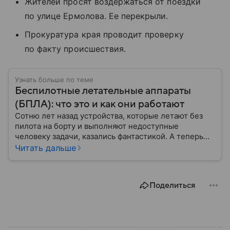
Жителей просят воздержаться от поездки
по улице Ермолова. Ее перекрыли.
Прокуратура края проводит проверку
по факту происшествия.
Узнать больше по теме
Беспилотные летательные аппараты
(БПЛА): что это и как они работают
Сотню лет назад устройства, которые летают без
пилота на борту и выполняют недоступные
человеку задачи, казались фантастикой. А теперь
они стали реальностью: собрали главное о
Читать дальше
беспилотных летательных аппаратах (БПЛА) и о
том, для чего они нужны.
Поделиться