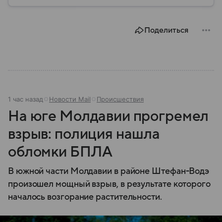
протяжении многих десятилетий играла важную
роль в развитии сельского хозяйства, морской
торговли и транспортного сообщения между
Поделиться
севером и югом региона. Собрали главное по теме.
1 час назад
Новости Mail
Происшествия
На юге Молдавии прогремел
взрыв: полиция нашла
обломки БПЛА
В южной части Молдавии в районе Штефан-Водэ
произошел мощный взрыв, в результате которого
началось возгорание растительности.