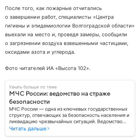
После того, как пожарные отчитались
о завершении работ, специалисты «Центра
гигиены и эпидемиологии Волгоградской области»
выехали на место и, проведя замеры, сообщили
о загрязнении воздуха взвешенными частицами,
оксидами азота и углерода.
Фото читателей ИА «Высота 102».
Узнать больше по теме
МЧС России: ведомство на страже
безопасности
МЧС России — одна из ключевых государственных
структур, отвечающих за безопасность населения и
ликвидацию чрезвычайных ситуаций. Ведомство
играет важную роль в защите граждан от
Читать дальше
природных катастроф, техногенных аварий и других