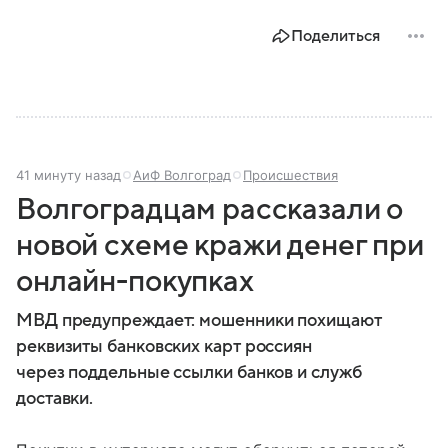
угроз. В этом материале разбираем, что
представляет собой МЧС, как оно устроено, какие
Поделиться
задачи выполняет и какую роль играет в
современной России.
41 минуту назад
АиФ Волгоград
Происшествия
Волгоградцам рассказали о
новой схеме кражи денег при
онлайн-покупках
МВД предупреждает: мошенники похищают
реквизиты банковских карт россиян
через поддельные ссылки банков и служб
доставки.