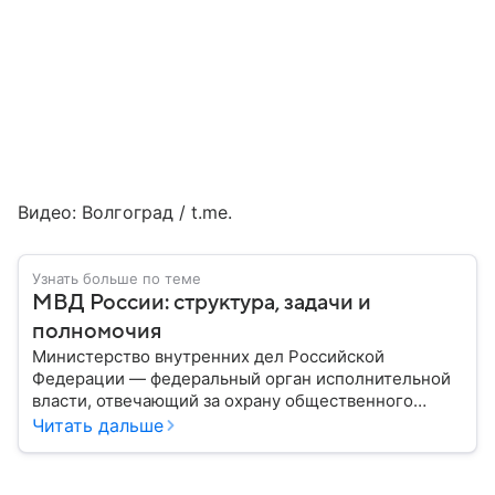
Видео: Волгоград / t.me.
Узнать больше по теме
МВД России: структура, задачи и
полномочия
Министерство внутренних дел Российской
Федерации — федеральный орган исполнительной
власти, отвечающий за охрану общественного
порядка, борьбу с преступностью, обеспечение
Читать дальше
безопасности граждан и реализацию
государственной политики в сфере внутренних дел.
В материале рассказываем, чем занимается МВД