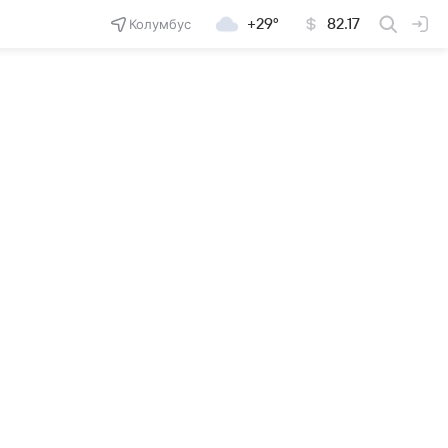
Колумбус
+29°
82.17