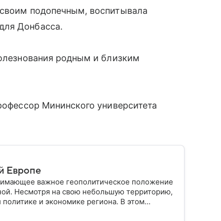
 своим подопечным, воспитывала
для Донбасса.
болезнования родным и близким
профессор Мининского университета
й Европе
анимающее важное геополитическое положение
ной. Несмотря на свою небольшую территорию,
 политике и экономике региона. В этом
лике.