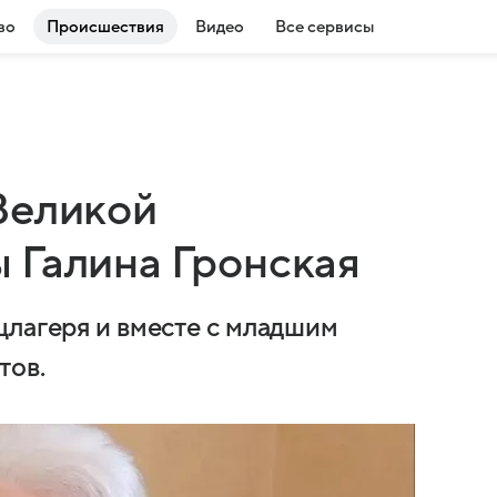
во
Происшествия
Видео
Все сервисы
Великой
 Галина Гронская
цлагеря и вместе с младшим
тов.