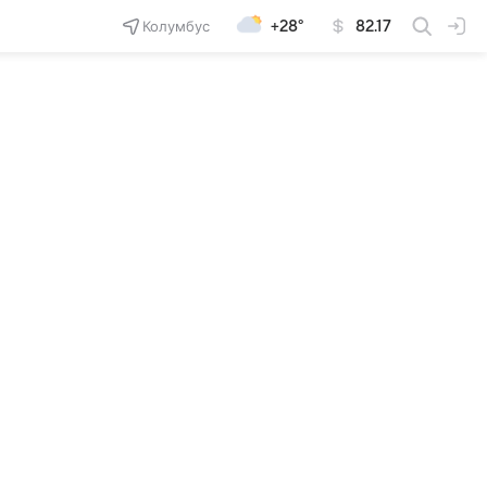
Колумбус
+28°
82.17