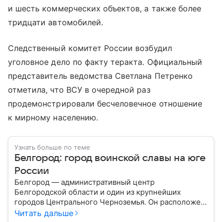
и шесть коммерческих объектов, а также более
тридцати автомобилей.
Следственный комитет России возбудил
уголовное дело по факту теракта. Официальный
представитель ведомства Светлана Петренко
отметила, что ВСУ в очередной раз
продемонстрировали бесчеловечное отношение
к мирному населению.
Узнать больше по теме
Белгород: город воинской славы на юге
России
Белгород — административный центр
Белгородской области и один из крупнейших
городов Центрального Черноземья. Он расположен
недалеко от российско-украинской границы и
Читать дальше
считается важным промышленным, научным,