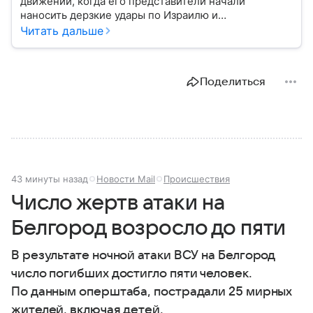
движении, когда его представители начали
наносить дерзкие удары по Израилю и
терроризировать корабли, связанные с этим
Читать дальше
государством. И хотя йеменские хуситы официально
существуют около 30 лет, они стали громкой и
яркой историей, которая получила свое развитие в
Поделиться
рамках Ближневосточного конфликта. Подробней
об этом движении — в нашем материале.
43 минуты назад
Новости Mail
Происшествия
Число жертв атаки на
Белгород возросло до пяти
В результате ночной атаки ВСУ на Белгород
число погибших достигло пяти человек.
По данным оперштаба, пострадали 25 мирных
жителей, включая детей.