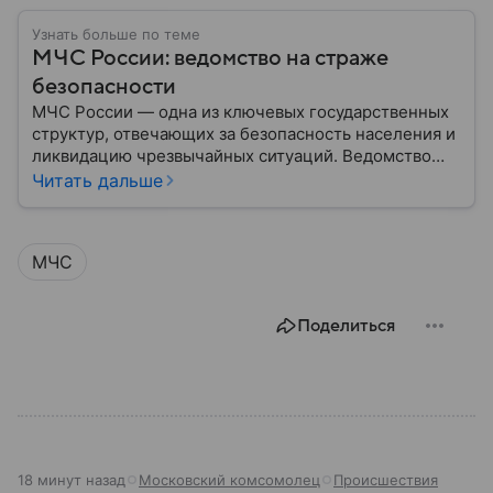
Узнать больше по теме
МЧС России: ведомство на страже
безопасности
МЧС России — одна из ключевых государственных
структур, отвечающих за безопасность населения и
ликвидацию чрезвычайных ситуаций. Ведомство
играет важную роль в защите граждан от
Читать дальше
природных катастроф, техногенных аварий и других
угроз. В этом материале разбираем, что
представляет собой МЧС, как оно устроено, какие
МЧС
задачи выполняет и какую роль играет в
современной России.
Поделиться
18 минут назад
Московский комсомолец
Происшествия