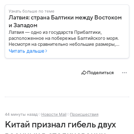
Узнать больше по теме
Латвия: страна Балтики между Востоком
и Западом
Латвия — одно из государств Прибалтики,
расположенное на побережье Балтийского моря.
Несмотря на сравнительно небольшие размеры,
сегодня страна играет весьма заметную роль в
Читать дальше
европейской политике и экономике. В этом
материале разбираем, где находится Латвия, как
складывалась ее история, какое значение страна
Поделиться
имеет сегодня.
44 минуты назад
Новости Mail
Происшествия
Китай признал гибель двух