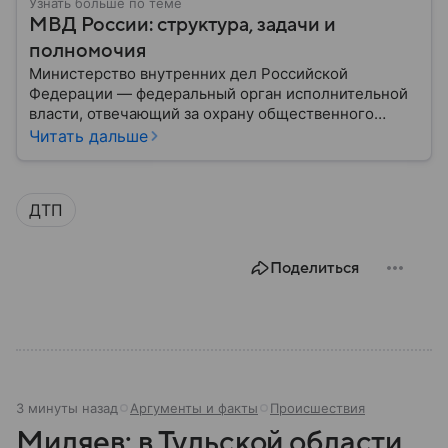
Узнать больше по теме
МВД России: структура, задачи и
полномочия
Министерство внутренних дел Российской
Федерации — федеральный орган исполнительной
власти, отвечающий за охрану общественного
порядка, борьбу с преступностью, обеспечение
Читать дальше
безопасности граждан и реализацию
государственной политики в сфере внутренних дел.
В материале рассказываем, чем занимается МВД
ДТП
России, какие задачи выполняет министерство, как
устроена его структура, кто возглавляет ведомство
и какие полномочия оно имеет.
Поделиться
3 минуты назад
Аргументы и факты
Происшествия
Миляев: в Тульской области