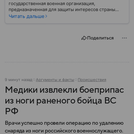
государственная военная организация,
предназначенная для защиты интересов страны
военным путем. Была создана после
Читать дальше
провозглашения независимости Украины в 1991
году. В материале — главное по теме.
Поделиться
9 минут назад
Аргументы и факты
Происшествия
Медики извлекли боеприпас
из ноги раненого бойца ВС
РФ
Врачи успешно провели операцию по удалению
снаряда из ноги российского военнослужащего.