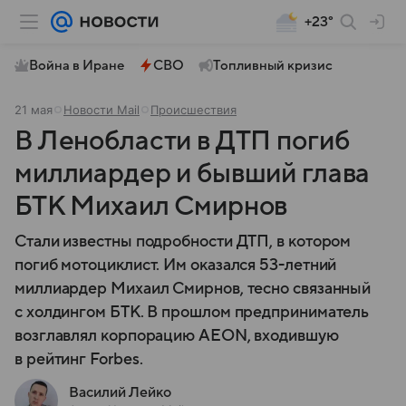
+23°
Война в Иране
СВО
Топливный кризис
21 мая
Новости Mail
Происшествия
В Ленобласти в ДТП погиб
миллиардер и бывший глава
БТК Михаил Смирнов
Стали известны подробности ДТП, в котором
погиб мотоциклист. Им оказался 53-летний
миллиардер Михаил Смирнов, тесно связанный
с холдингом БТК. В прошлом предприниматель
возглавлял корпорацию AEON, входившую
в рейтинг Forbes.
Василий Лейко