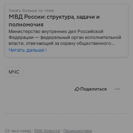
Узнать больше по теме
МВД России: структура, задачи и
полномочия
Министерство внутренних дел Российской
Федерации — федеральный орган исполнительной
власти, отвечающий за охрану общественного
порядка, борьбу с преступностью, обеспечение
Читать дальше
безопасности граждан и реализацию
государственной политики в сфере внутренних дел.
В материале рассказываем, чем занимается МВД
МЧС
России, какие задачи выполняет министерство, как
устроена его структура, кто возглавляет ведомство
и какие полномочия оно имеет.
Поделиться
22 часа назад
РИА Новости
Происшествия