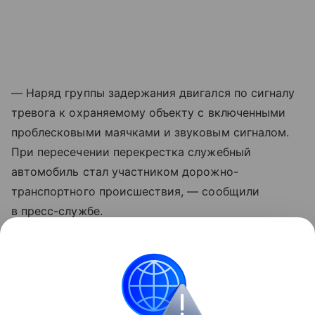
— Наряд группы задержания двигался по сигналу
тревога к охраняемому объекту с включенными
проблесковыми маячками и звуковым сигналом.
При пересечении перекрестка служебный
автомобиль стал участником дорожно-
транспортного происшествия, — сообщили
в пресс-службе.
Также там отметили, что обстоятельства ДТП
устанавливаются.
ДТП