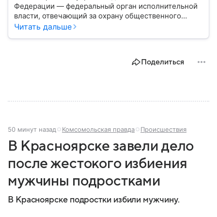
Федерации — федеральный орган исполнительной
власти, отвечающий за охрану общественного
порядка, борьбу с преступностью, обеспечение
Читать дальше
безопасности граждан и реализацию
государственной политики в сфере внутренних дел.
В материале рассказываем, чем занимается МВД
Поделиться
России, какие задачи выполняет министерство, как
устроена его структура, кто возглавляет ведомство
и какие полномочия оно имеет.
50 минут назад
Комсомольская правда
Происшествия
В Красноярске завели дело
после жестокого избиения
мужчины подростками
В Красноярске подростки избили мужчину.