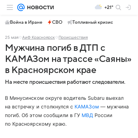
+21°
Война в Иране
СВО
Топливный кризис
25 мая
АиФ Красноярск
Происшествия
Мужчина погиб в ДТП с
КАМАЗом на трассе «Саяны»
в Красноярском крае
На месте происшествия работают следователи.
В Минусинском округе водитель Subaru выехал
на встречку и столкнулся с
КАМАЗом
— мужчина
погиб. Об этом сообщили в ГУ
МВД
России
по Красноярскому краю.