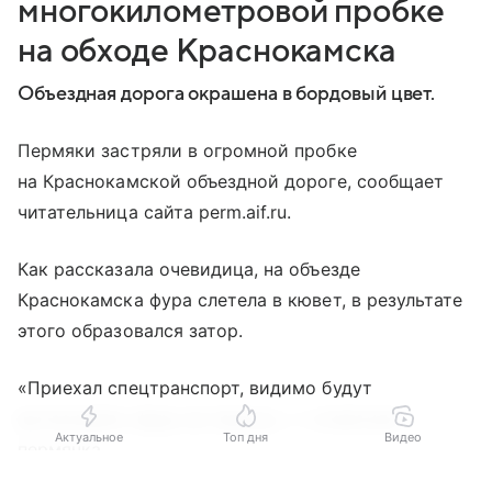
многокилометровой пробке
на обходе Краснокамска
Объездная дорога окрашена в бордовый цвет.
Пермяки застряли в огромной пробке
на Краснокамской объездной дороге, сообщает
читательница сайта perm.aif.ru.
Как рассказала очевидица, на объезде
Краснокамска фура слетела в кювет, в результате
этого образовался затор.
«Приехал спецтранспорт, видимо будут
вытаскивать фуру на трассу», — отметила
Актуальное
Топ дня
Видео
пермячка.
Выберите комментарий
Выберите комментарий
Выберите комментарий