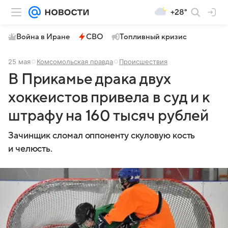
+28°
Война в Иране
СВО
Топливный кризис
25 мая
Комсомольская правда
Происшествия
В Прикамье драка двух
хоккеистов привела в суд и к
штрафу на 160 тысяч рублей
Зачинщик сломал оппоненту скуловую кость
и челюсть.