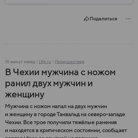
природных катастроф, техногенных аварий и других
угроз. В этом материале разбираем, что
представляет собой МЧС, как оно устроено, какие
Поделиться
задачи выполняет и какую роль играет в
современной России.
15 минут назад
Life.ru
Происшествия
В Чехии мужчина с ножом
ранил двух мужчин и
женщину
Мужчина с ножом напал на двух мужчин
и женщину в городе Танвальд на северо-западе
Чехии. Все трое получили тяжёлые ранения
и находятся в критическом состоянии, сообщает