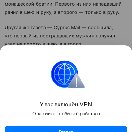
монашеской братии. Первого из них нападавший
ранил в шею и руку, а второго — только в руку.
Другая же газета — Cyprus Mail — сообщила,
что первый из пострадавших мужчин получил
удар не просто в шею, а в горло.
Он госпитализирован, медики наложили ему швы.
Отдел уголовных расследований провинции Пафос
продолжает проведение экспертиз для полного
расследования инцидента.
Поделиться
У вас включ
ён
V
P
N
Отключите, чтобы всё работало