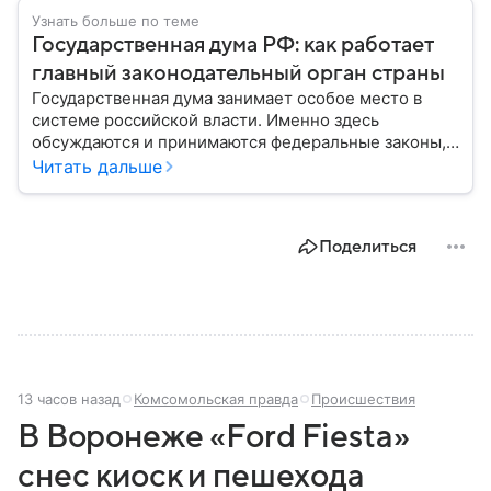
Узнать больше по теме
Государственная дума РФ: как работает
главный законодательный орган страны
Государственная дума занимает особое место в
системе российской власти. Именно здесь
обсуждаются и принимаются федеральные законы,
определяющие развитие государства, экономики и
Читать дальше
социальной сферы. Через нижнюю палату
парламента проходят важнейшие решения,
затрагивающие жизнь миллионов граждан.
Поделиться
Разбираемся, как устроена Госдума, какие
полномочия она имеет и как формируется ее
состав.
13 часов назад
Комсомольская правда
Происшествия
В Воронеже «Ford Fiesta»
снес киоск и пешехода