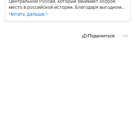
Центральной России, который занимает особое
место в российской истории. Благодаря выгодному
расположению на юге европейской части страны
Читать дальше
Воронеж остается важным транспортным узлом и
центром Черноземья: собрали о нем главное.
Поделиться