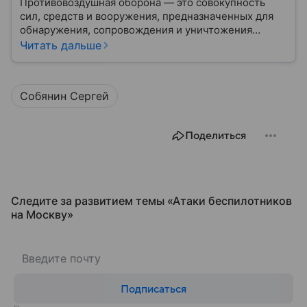
Противовоздушная оборона — это совокупность
сил, средств и вооружения, предназначенных для
обнаружения, сопровождения и уничтожения
средств воздушного нападения. Современные
Читать дальше
системы ПВО считаются одним из ключевых
элементов обеспечения национальной
безопасности любого государства: собрали о них
Собянин Сергей
главное.
Поделиться
Следите за развитием темы «Атаки беспилотников
на Москву»
Подписаться