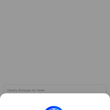
Узнать больше по теме
Херсонская область: край степей,
каналов и морских побережий
Херсонская область — регион, расположенный в