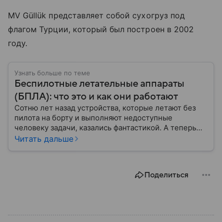
MV Güllük представляет собой сухогруз под
флагом Турции, который был построен в 2002
году.
Узнать больше по теме
Беспилотные летательные аппараты
(БПЛА): что это и как они работают
Сотню лет назад устройства, которые летают без
пилота на борту и выполняют недоступные
человеку задачи, казались фантастикой. А теперь
они стали реальностью: собрали главное о
Читать дальше
беспилотных летательных аппаратах (БПЛА) и о
том, для чего они нужны.
Поделиться