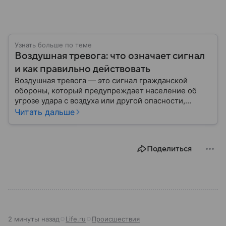
Узнать больше по теме
Воздушная тревога: что означает сигнал
и как правильно действовать
Воздушная тревога — это сигнал гражданской
обороны, который предупреждает население об
угрозе удара с воздуха или другой опасности,
требующей немедленного укрытия. В последние
Читать дальше
годы этот сигнал стал хорошо знаком жителям
многих российских регионов, однако далеко не все
знают, как правильно действовать после его
Поделиться
объявления. В материале рассказываем, что
означает воздушная тревога, как звучит сирена,
какие действия рекомендуют в МЧС и что делать
после отбоя.
2 минуты назад
Life.ru
Происшествия