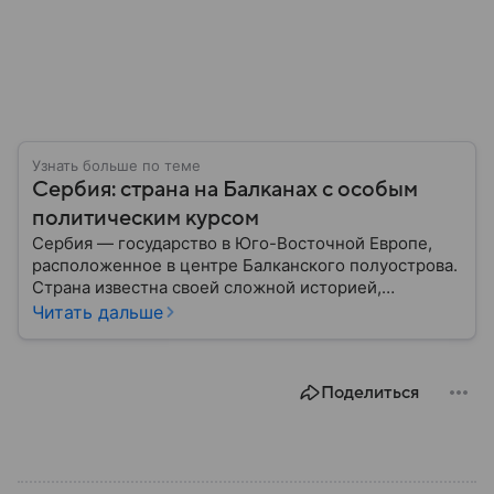
Узнать больше по теме
Сербия: страна на Балканах с особым
политическим курсом
Сербия — государство в Юго-Восточной Европе,
расположенное в центре Балканского полуострова.
Страна известна своей сложной историей,
культурным наследием и особым
Читать дальше
внешнеполитическим курсом. В этом материале
разберем, где находится Сербия, чем она известна,
как устроена ее экономика и какую роль это
Поделиться
государство играет сегодня.