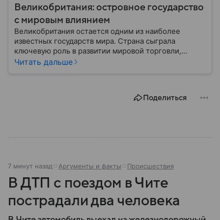
Великобритания: островное государство
с мировым влиянием
Великобритания остается одним из наиболее
известных государств мира. Страна сыграла
ключевую роль в развитии мировой торговли,
промышленности, науки и международных
Читать дальше
отношений: собрали главное о ней.
Поделиться
7 минут назад
Аргументы и факты
Происшествия
В ДТП с поездом в Чите
пострадали два человека
В Чите автомобиль выехал на железнодорожный