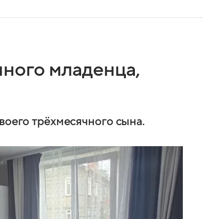
чного младенца,
воего трёхмесячного сына.