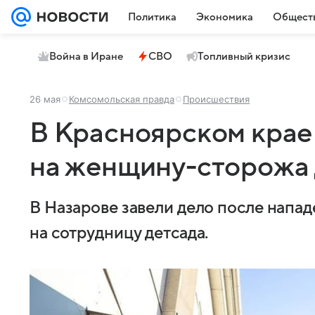
Политика
Экономика
Общест
Война в Иране
СВО
Топливный кризис
26 мая
Комсомольская правда
Происшествия
В Красноярском крае 
на женщину-сторожа 
В Назарове завели дело после напа
на сотрудницу детсада.