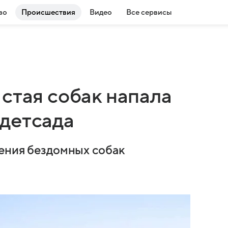
во
Происшествия
Видео
Все сервисы
стая собак напала
детсада
дения бездомных собак