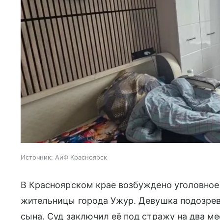
Источник:
АиФ Красноярск
В Красноярском крае возбуждено уголовное
жительницы города Ужур. Девушка подозрев
сына. Суд заключил её под стражу на два м