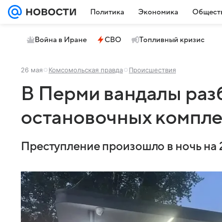
Политика
Экономика
Общест
Война в Иране
СВО
Топливный кризис
26 мая
Комсомольская правда
Происшествия
В Перми вандалы раз
остановочных компле
Преступление произошло в ночь на 2