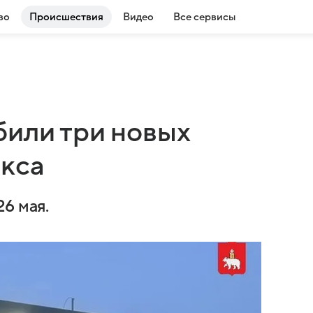
во
Происшествия
Видео
Все сервисы
били три новых
кса
6 мая.