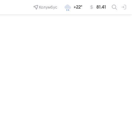
Колумбус
+22°
81.41