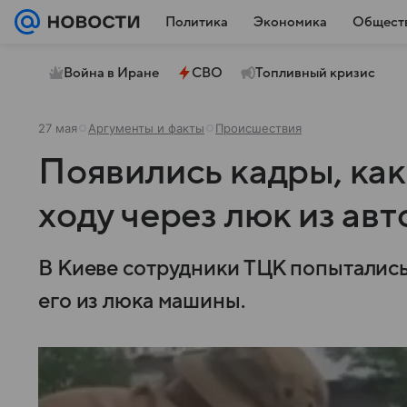
Политика
Экономика
Общест
Война в Иране
СВО
Топливный кризис
27 мая
Аргументы и факты
Происшествия
Появились кадры, как
ходу через люк из ав
В Киеве сотрудники ТЦК попыталис
его из люка машины.