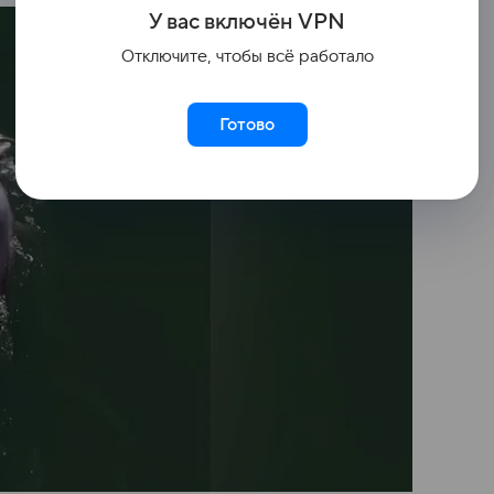
У вас включ
ён
V
P
N
Отключите, чтобы всё работало
Готово