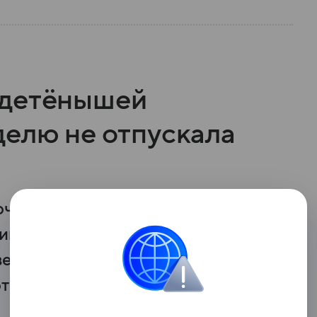
 детёнышей
делю не отпускала
очти неделю не расставалась
ивая его на поверхности воды
едение сняли исследователи,
тных.