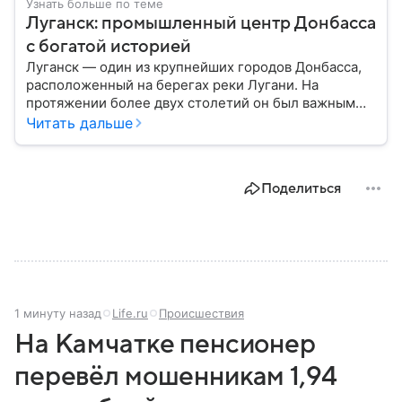
Узнать больше по теме
Луганск: промышленный центр Донбасса
с богатой историей
Луганск — один из крупнейших городов Донбасса,
расположенный на берегах реки Лугани. На
протяжении более двух столетий он был важным
центром металлургии, машиностроения и угольной
Читать дальше
промышленности. Сегодня Луганск остается одним
из ключевых городов региона, история которого
тесно связана с развитием промышленности и
Поделиться
событиями последних десятилетий — собрали
главное о нем.
1 минуту назад
Life.ru
Происшествия
На Камчатке пенсионер
перевёл мошенникам 1,94