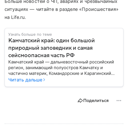
Больше новостей о ЧП, авариях и чрезвычайных
ситуациях — читайте в разделе «Происшествия»
на Life.ru.
Узнать больше по теме
Камчатский край: один большой
природный заповедник и самая
сейсмоопасная часть РФ
Камчатский край — дальневосточный российский
регион, занимающий полуостров Камчатку и
частично материк, Командорские и Карагинский
острова. Эта территория известна высокой
Читать дальше
сейсмической активностью и уникальными
возможностями для рекреационного туризма.
Рассказываем обо всех особенностях края.
Поделиться