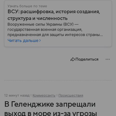
Узнать больше по теме
ВСУ: расшифровка, история создания,
структура и численность
Вооруженные силы Украины (ВСУ) —
государственная военная организация,
предназначенная для защиты интересов страны
военным путем. Была создана после
Читать дальше
провозглашения независимости Украины в 1991
году. В материале — главное по теме.
Поделиться
12 минут назад
Коммерсантъ
Происшествия
В Геленджике запрещали
выход в море из-за угрозы