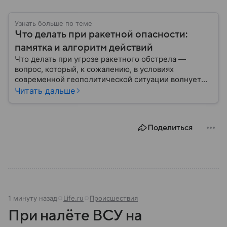
Узнать больше по теме
Что делать при ракетной опасности:
памятка и алгоритм действий
Что делать при угрозе ракетного обстрела —
вопрос, который, к сожалению, в условиях
современной геополитической ситуации волнует
все больше людей. В материале мы рассказываем,
Читать дальше
как действовать при ракетной атаке, какие шаги
предпринять на улице и в помещении, а также о
том, как максимально обезопасить себя от
Поделиться
возможной угрозы.
1 минуту назад
Life.ru
Происшествия
При налёте ВСУ на