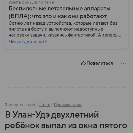
Узнать больше по теме
Беспилотные летательные аппараты
(БПЛА): что это и как они работают
Сотню лет назад устройства, которые летают без
пилота на борту и выполняют недоступные
человеку задачи, казались фантастикой. А теперь
они стали реальностью: собрали главное о
Читать дальше
беспилотных летательных аппаратах (БПЛА) и о
том, для чего они нужны.
Поделиться
3 минуты назад
Life.ru
Происшествия
В Улан-Удэ двухлетний
ребёнок выпал из окна пятого