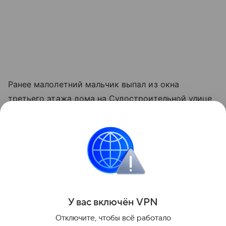
Ранее малолетний мальчик выпал из окна
третьего этажа дома на Судостроительной улице
в Москве. Ребёнка госпитализировали, в момент
происшествия он находился дома с бабушкой.
Больше новостей о чрезвычайных происшествиях
и их последствиях — в разделе «ЧП» на Life.ru.
Поделиться
У вас включ
ён
V
P
N
Отключите, чтобы всё работало