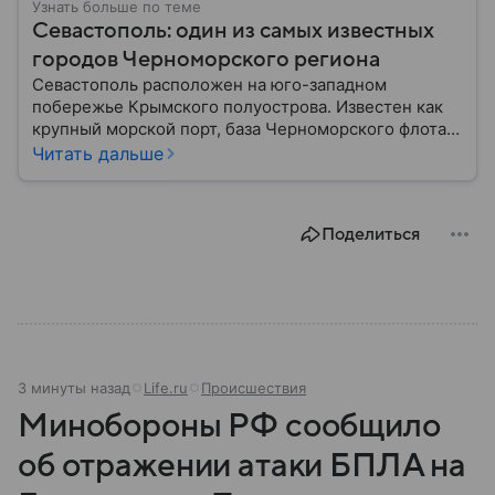
Узнать больше по теме
Севастополь: один из самых известных
городов Черноморского региона
Севастополь расположен на юго-западном
побережье Крымского полуострова. Известен как
крупный морской порт, база Черноморского флота и
город с богатой военной историей, сыгравший
Читать дальше
важную роль в событиях Крымской, Великой
Отечественной войн и современной истории. В
материале — главное об этом городе федерального
Поделиться
значения.
3 минуты назад
Life.ru
Происшествия
Минобороны РФ сообщило
об отражении атаки БПЛА на