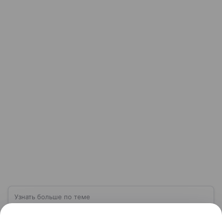
Узнать больше по теме
Компания Wildberries: от создания до
слияния с Russ