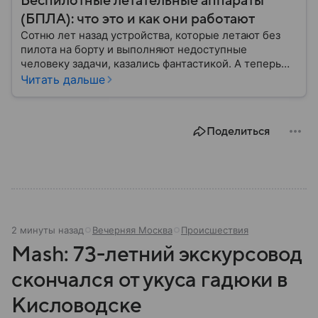
Беспилотные летательные аппараты
(БПЛА): что это и как они работают
Сотню лет назад устройства, которые летают без
пилота на борту и выполняют недоступные
человеку задачи, казались фантастикой. А теперь
они стали реальностью: собрали главное о
Читать дальше
беспилотных летательных аппаратах (БПЛА) и о
том, для чего они нужны.
Поделиться
2 минуты назад
Вечерняя Москва
Происшествия
Mash: 73-летний экскурсовод
скончался от укуса гадюки в
Кисловодске