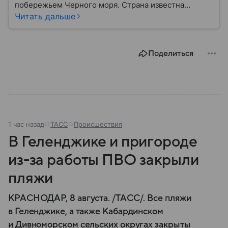
побережьем Черного моря. Страна известна
богатой историей, живописными Карпатскими
Читать дальше
горами, средневековыми замками и культурным
наследием, связанным с легендой о графе Дракуле.
В материале рассказываем об этом государстве.
Поделиться
1 час назад
ТАСС
Происшествия
В Геленджике и пригороде
из-за работы ПВО закрыли
пляжи
КРАСНОДАР, 8 августа. /ТАСС/. Все пляжи
в Геленджике, а также Кабардинском
и Дивноморском сельских округах закрыты