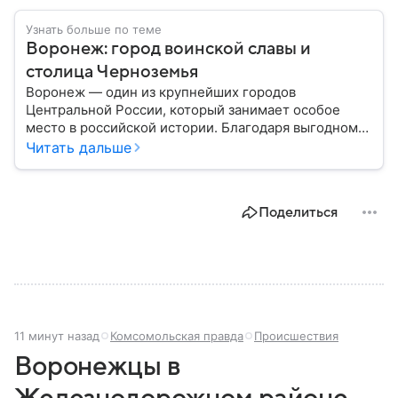
Узнать больше по теме
Воронеж: город воинской славы и
столица Черноземья
Воронеж — один из крупнейших городов
Центральной России, который занимает особое
место в российской истории. Благодаря выгодному
расположению на юге европейской части страны
Читать дальше
Воронеж остается важным транспортным узлом и
центром Черноземья: собрали о нем главное.
Поделиться
11 минут назад
Комсомольская правда
Происшествия
Воронежцы в