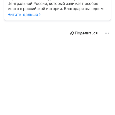
Центральной России, который занимает особое
место в российской истории. Благодаря выгодному
расположению на юге европейской части страны
Читать дальше
Воронеж остается важным транспортным узлом и
центром Черноземья: собрали о нем главное.
Поделиться