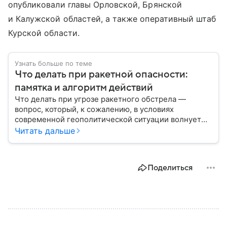
опубликовали главы Орловской, Брянской
и Калужской областей, а также оперативный штаб
Курской области.
Узнать больше по теме
Что делать при ракетной опасности:
памятка и алгоритм действий
Что делать при угрозе ракетного обстрела —
вопрос, который, к сожалению, в условиях
современной геополитической ситуации волнует
все больше людей. В материале мы рассказываем,
Читать дальше
как действовать при ракетной атаке, какие шаги
предпринять на улице и в помещении, а также о
том, как максимально обезопасить себя от
Поделиться
возможной угрозы.