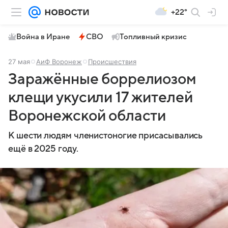
+22°
Война в Иране
СВО
Топливный кризис
27 мая
АиФ Воронеж
Происшествия
Заражённые боррелиозом
клещи укусили 17 жителей
Воронежской области
К шести людям членистоногие присасывались
ещё в 2025 году.