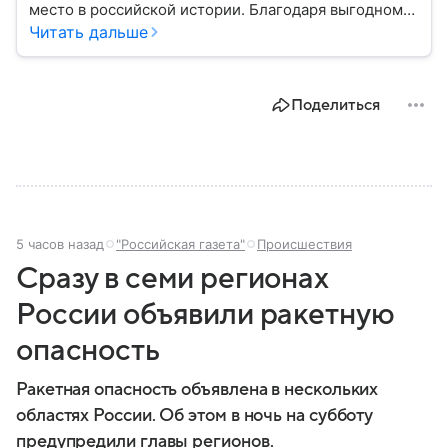
место в российской истории. Благодаря выгодному
расположению на юге европейской части страны
Читать дальше
Воронеж остается важным транспортным узлом и
центром Черноземья: собрали о нем главное.
Поделиться
5 часов назад
"Российская газета"
Происшествия
Сразу в семи регионах
России объявили ракетную
опасность
Ракетная опасность объявлена в нескольких
областях России. Об этом в ночь на субботу
предупредили главы регионов.