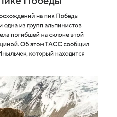
 пике Победы
восхождений на пик Победы
и одна из групп альпинистов
тела погибшей на склоне этой
циной. Об этом ТАСС сообщил
Иныльчек, который находится