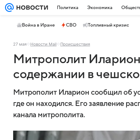
Политика
Экономика
Общест
Война в Иране
СВО
Топливный кризис
27 мая
Новости Mail
Происшествия
Митрополит Иларион 
содержании в чешско
Митрополит Иларион сообщил об ус
где он находился. Его заявление ра
канала митрополита.