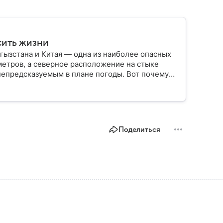
сить жизни
ызстана и Китая — одна из наиболее опасных
метров, а северное расположение на стыке
непредсказуемым в плане погоды. Вот почему
и событиями.
Поделиться