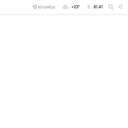
Колумбус
+23°
81.41