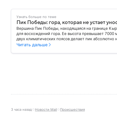
Узнать больше по теме
Пик Победы: гора, которая не устает уно
Вершина Пик Победы, находящаяся на границе Кырг
для восхождений гора. Ее высота превышает 7000 
двух климатических поясов делает пик абсолютно 
название этой горы так часто связано трагическим
Читать дальше
3 часа назад
Новости Mail
Происшествия