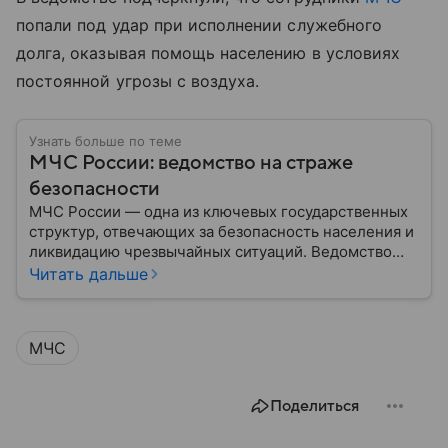
попали под удар при исполнении служебного
долга, оказывая помощь населению в условиях
постоянной угрозы с воздуха.
Узнать больше по теме
МЧС России: ведомство на страже
безопасности
МЧС России — одна из ключевых государственных
структур, отвечающих за безопасность населения и
ликвидацию чрезвычайных ситуаций. Ведомство
играет важную роль в защите граждан от
Читать дальше
природных катастроф, техногенных аварий и других
угроз. В этом материале разбираем, что
представляет собой МЧС, как оно устроено, какие
МЧС
задачи выполняет и какую роль играет в
современной России.
Поделиться