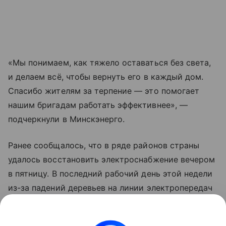
«Мы понимаем, как тяжело оставаться без света,
и делаем всё, чтобы вернуть его в каждый дом.
Спасибо жителям за терпение — это помогает
нашим бригадам работать эффективнее», —
подчеркнули в Минскэнерго.
Ранее сообщалось, что в ряде районов страны
удалось восстановить электроснабжение вечером
в пятницу. В последний рабочий день этой недели
из-за падений деревьев на линии электропередач
без света остались населенные пункты в ряде
областей, но больше всего пострадала Минская