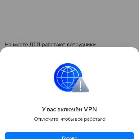
На месте ДТП работают сотрудники
Госавтоинспекции и следственно-оперативная
группа. Полицейские выясняют все
обстоятельства произошедшего, опрашивают
очевидцев. По факту аварии назначено
расследование.
Поделиться
У вас включ
ён
V
P
N
Отключите, чтобы всё работало
Готово