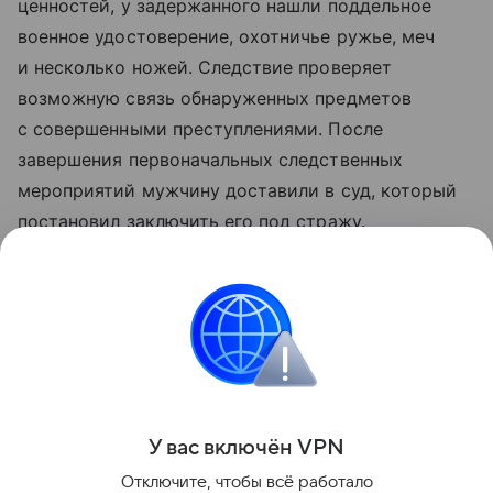
ценностей, у задержанного нашли поддельное
военное удостоверение, охотничье ружье, меч
и несколько ножей. Следствие проверяет
возможную связь обнаруженных предметов
с совершенными преступлениями. После
завершения первоначальных следственных
мероприятий мужчину доставили в суд, который
постановил заключить его под стражу.
Ранее трое жителей Новосибирска, двое
из которых подростки, были заключены под
стражу за ограбление круглосуточного сетевого
супермаркета.
Поделиться
У вас включ
ён
V
P
N
Отключите, чтобы всё работало