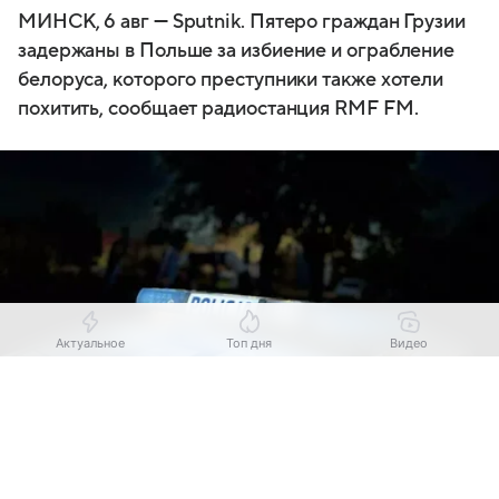
МИНСК, 6 авг — Sputnik. Пятеро граждан Грузии
задержаны в Польше за избиение и ограбление
белоруса, которого преступники также хотели
похитить, сообщает радиостанция RMF FM.
Актуальное
Топ дня
Видео
Выберите комментарий
Выберите комментарий
Выберите комментарий
Информация полезная и актуальная
Информация полезная и актуальная
Информация полезная и актуальная
Источник:
KOMENDA POWIATOWA POLICJI W GARWOLINIE