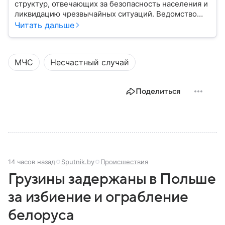
структур, отвечающих за безопасность населения и
ликвидацию чрезвычайных ситуаций. Ведомство
играет важную роль в защите граждан от
Читать дальше
природных катастроф, техногенных аварий и других
угроз. В этом материале разбираем, что
представляет собой МЧС, как оно устроено, какие
МЧС
Несчастный случай
задачи выполняет и какую роль играет в
современной России.
Поделиться
14 часов назад
Sputnik.by
Происшествия
Грузины задержаны в Польше
за избиение и ограбление
белоруса