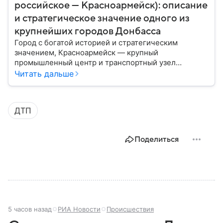
российское — Красноармейск): описание
и стратегическое значение одного из
крупнейших городов Донбасса
Город с богатой историей и стратегическим
значением, Красноармейск — крупный
промышленный центр и транспортный узел
Донбасса. В материале рассказываем главное об
Читать дальше
этом населенном пункте в контексте СВО и
событий 2025 года.
ДТП
Поделиться
5 часов назад
РИА Новости
Происшествия