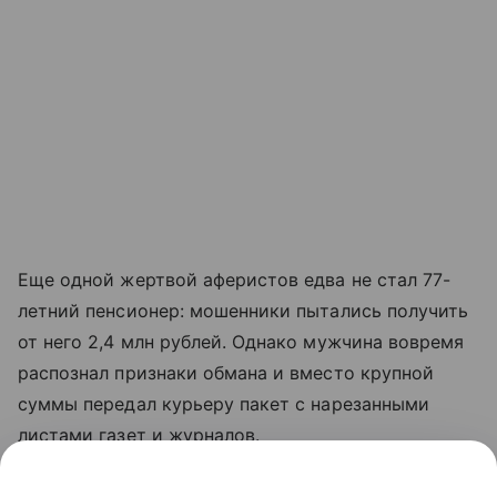
Еще одной жертвой аферистов едва не стал 77-
летний пенсионер: мошенники пытались получить
от него 2,4 млн рублей. Однако мужчина вовремя
распознал признаки обмана и вместо крупной
суммы передал курьеру пакет с нарезанными
листами газет и журналов.
Имущество и расчетные счета обвиняемой