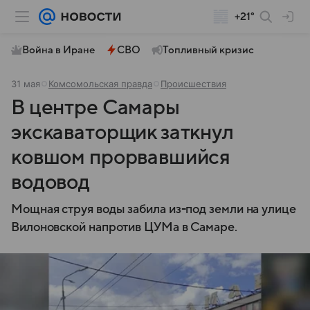
+21°
Война в Иране
СВО
Топливный кризис
31 мая
Комсомольская правда
Происшествия
В центре Самары
экскаваторщик заткнул
ковшом прорвавшийся
водовод
Мощная струя воды забила из-под земли на улице
Вилоновской напротив ЦУМа в Самаре.