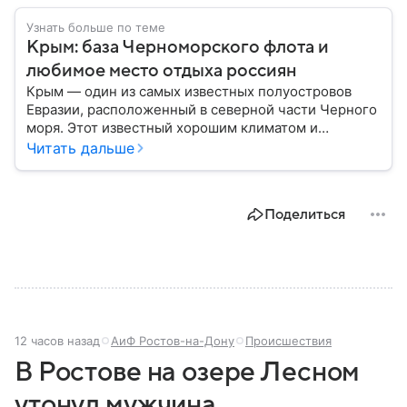
Узнать больше по теме
Крым: база Черноморского флота и
любимое место отдыха россиян
Крым — один из самых известных полуостровов
Евразии, расположенный в северной части Черного
моря. Этот известный хорошим климатом и
красивой природой регион имеет также огромное
Читать дальше
историческое, военное и экономическое значение.
На протяжении веков Крым переходил от одного
государства к другому, а его географическое
Поделиться
положение сделало полуостров ключевой точкой
по контролю Черного моря.
12 часов назад
АиФ Ростов-на-Дону
Происшествия
В Ростове на озере Лесном
утонул мужчина