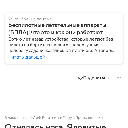
Узнать больше по теме
Беспилотные летательные аппараты
(БПЛА): что это и как они работают
Сотню лет назад устройства, которые летают без
пилота на борту и выполняют недоступные
человеку задачи, казались фантастикой. А теперь
они стали реальностью: собрали главное о
Читать дальше
беспилотных летательных аппаратах (БПЛА) и о
том, для чего они нужны.
Поделиться
8 часов назад
АиФ Ростов-на-Дону
Происшествия
Отнялась нога. Ядовитые