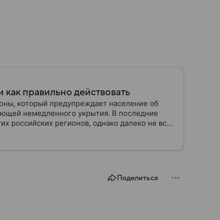
и как правильно действовать
роны, который предупреждает население об
ебующей немедленного укрытия. В последние
их российских регионов, однако далеко не все
ления. В материале рассказываем, что означает
твия рекомендуют в МЧС и что делать после
Поделиться