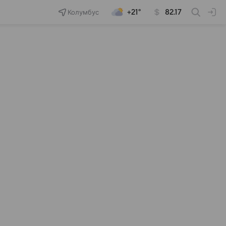
Колумбус
+21°
82.17