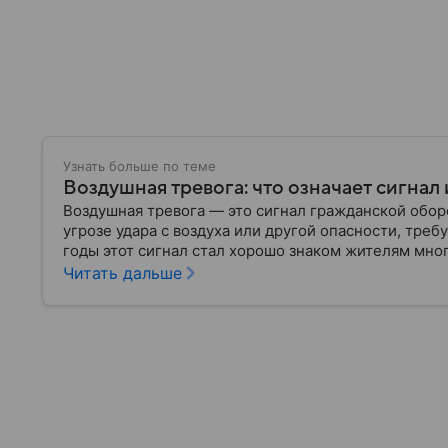
Узнать больше по теме
Воздушная тревога: что означает сигнал 
Воздушная тревога — это сигнал гражданской обо
угрозе удара с воздуха или другой опасности, тр
годы этот сигнал стал хорошо знаком жителям мног
знают, как правильно действовать после его объяв
Читать дальше
воздушная тревога, как звучит сирена, какие дейс
отбоя.