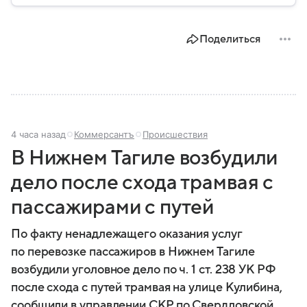
беспилотных летательных аппаратах (БПЛА) и о
том, для чего они нужны.
Поделиться
4 часа назад
Коммерсантъ
Происшествия
В Нижнем Тагиле возбудили
дело после схода трамвая с
пассажирами с путей
По факту ненадлежащего оказания услуг
по перевозке пассажиров в Нижнем Тагиле
возбудили уголовное дело по ч. 1 ст. 238 УК РФ
после схода с путей трамвая на улице Кулибина,
сообщили в управлении СКР по Свердловской