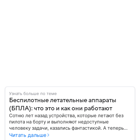
Узнать больше по теме
Беспилотные летательные аппараты
(БПЛА): что это и как они работают
Сотню лет назад устройства, которые летают без
пилота на борту и выполняют недоступные
человеку задачи, казались фантастикой. А теперь
они стали реальностью: собрали главное о
Читать дальше