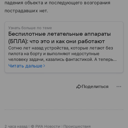
падения объекта и последующего возгорания
пострадавших нет.
Узнать больше по теме
Беспилотные летательные аппараты
(БПЛА): что это и как они работают
Сотню лет назад устройства, которые летают без
пилота на борту и выполняют недоступные
человеку задачи, казались фантастикой. А теперь
они стали реальностью: собрали главное о
Читать дальше
беспилотных летательных аппаратах (БПЛА) и о
том, для чего они нужны.
Поделиться
2 часа назад
© РИА Новости
Происшествия