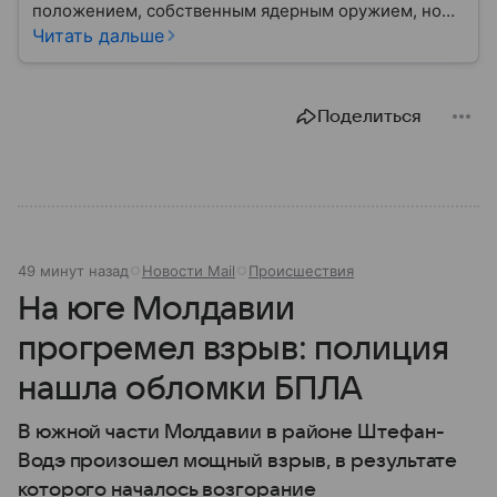
положением, собственным ядерным оружием, но
сложной внутренней и внешнеполитической
Читать дальше
повесткой. Государство играет важную роль в
региональной безопасности и соперничает с
ближайшим соседом — Индией.
Поделиться
49 минут назад
Новости Mail
Происшествия
На юге Молдавии
прогремел взрыв: полиция
нашла обломки БПЛА
В южной части Молдавии в районе Штефан-
Водэ произошел мощный взрыв, в результате
которого началось возгорание