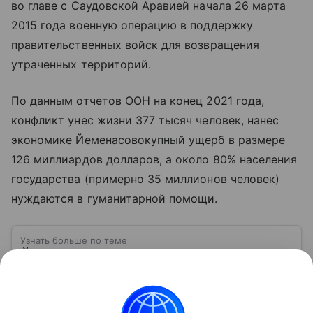
во главе с Саудовской Аравией начала 26 марта
2015 года военную операцию в поддержку
правительственных войск для возвращения
утраченных территорий.
По данным отчетов ООН на конец 2021 года,
конфликт унес жизни 377 тысяч человек, нанес
экономике Йеменасовокупный ущерб в размере
126 миллиардов долларов, а около 80% населения
государства (примерно 35 миллионов человек)
нуждаются в гуманитарной помощи.
Узнать больше по теме
Йеменские хуситы: кто они и как
меняют судьбу Йемена
Многие узнали об этом религиозно-политическом
движении, когда его представители начали