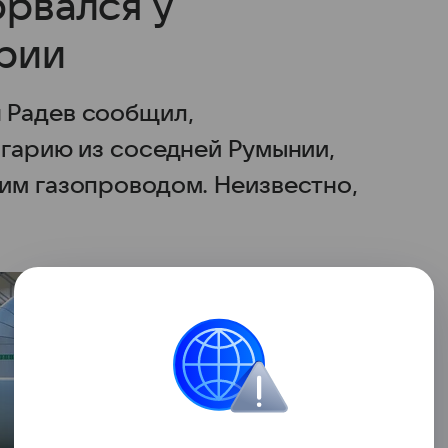
орвался у
арии
 Радев сообщил,
лгарию из соседней Румынии,
им газопроводом. Неизвестно,