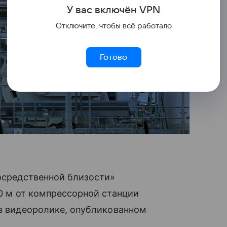
У вас включ
ён
V
P
N
Отключите, чтобы всё работало
Готово
осредственной близости»
00 м от компрессорной станции
 в видеоролике, опубликованном