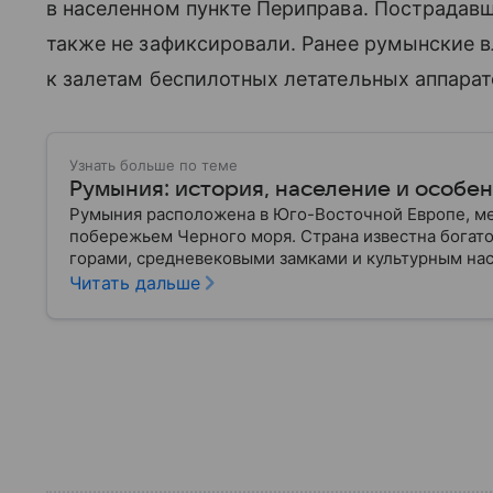
в населенном пункте Периправа. Пострадав
также не зафиксировали. Ранее румынские в
к залетам беспилотных летательных аппарат
Узнать больше по теме
Румыния: история, население и особе
Румыния расположена в Юго-Восточной Европе, ме
побережьем Черного моря. Страна известна богат
горами, средневековыми замками и культурным нас
Дракуле. В материале рассказываем об этом госуда
Читать дальше