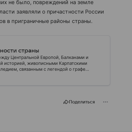
ших не было, повреждений на земле
ласти заявляли о причастности России
ов в приграничные районы страны.
нности страны
жду Центральной Европой, Балканами и
ой историей, живописными Карпатскими
ледием, связанным с легендой о графе
рстве.
Поделиться