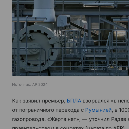
Источник:
AP 2024
Как заявил премьер,
БПЛА
взорвался «в неп
от пограничного перехода с
Румынией
, в 10
газопровода. «Жертв нет», — уточнил Радев
правительством в соцсетях (цитата по AFP).