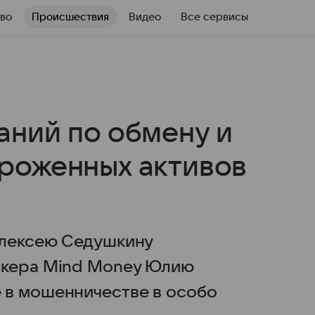
во
Происшествия
Видео
Все сервисы
аний по обмену и
роженных активов
Алексею Седушкину
окера Mind Money Юлию
 в мошенничестве в особо