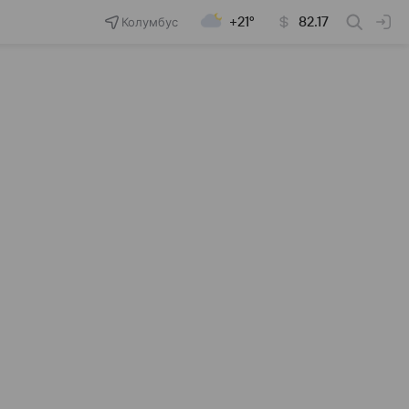
Колумбус
+21°
82.17