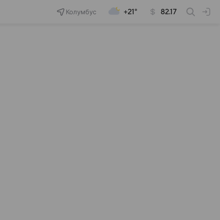
Колумбус
+21°
82.17