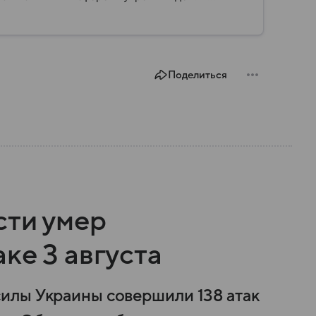
ии, какие задачи выполняет министерство, как
о и какие полномочия оно имеет.
Поделиться
сти умер
ке 3 августа
илы Украины совершили 138 атак