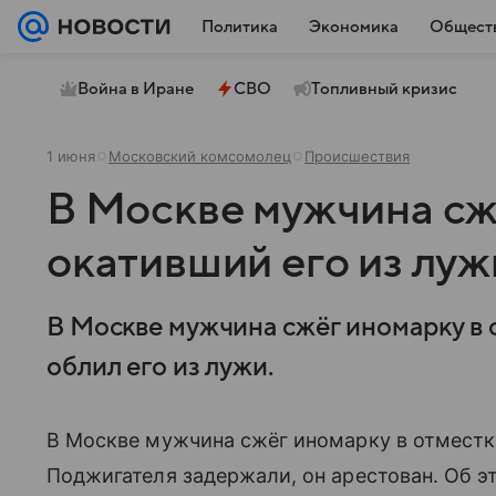
Политика
Экономика
Общест
Война в Иране
СВО
Топливный кризис
1 июня
Московский комсомолец
Происшествия
В Москве мужчина сж
окативший его из луж
В Москве мужчина сжёг иномарку в о
облил его из лужи.
В Москве мужчина сжёг иномарку в отместку 
Поджигателя задержали, он арестован. Об 