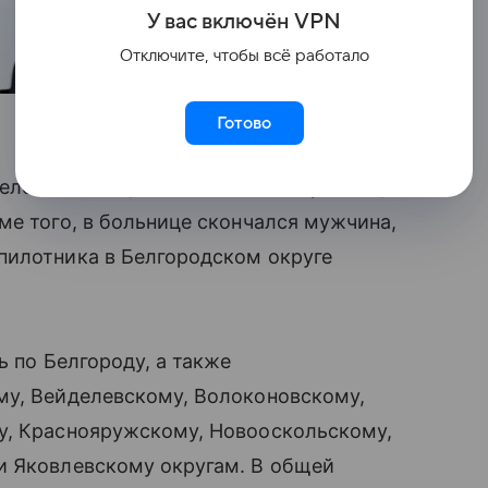
У вас включ
ён
V
P
N
Отключите, чтобы всё работало
Готово
человек погиб, 24 человека пострадали,
ме того, в больнице скончался мужчина,
пилотника в Белгородском округе
ь по Белгороду, а также
му, Вейделевскому, Волоконовскому,
у, Краснояружскому, Новооскольскому,
и Яковлевскому округам. В общей