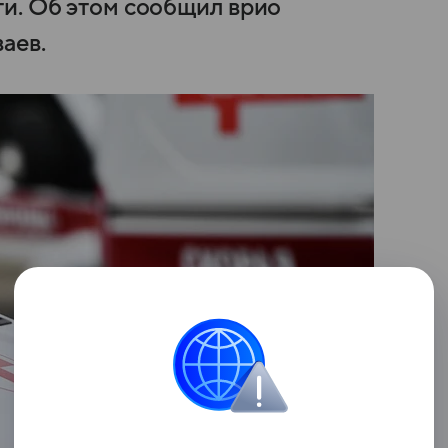
и. Об этом сообщил врио
аев.