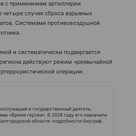
ов с применением артиллерии
же четыре случая сброса взрывных
ратов. Системами противовоздушной
отника.
иной и систематически подвергается
и региона действуют режим чрезвычайной
тртеррористической операции.
нослужащий и государственный деятель,
мы «Время героев». В 2026 году его назначили
Белгородской области: подробности биографии