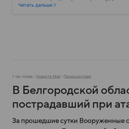
материале рассказываем, чем занимается МВД Росс
Читать дальше
устроена его структура, кто возглавляет ведомств
1 час назад
Новости Mail
Происшествия
В Белгородской обла
пострадавший при ата
За прошедшие сутки Вооруженные с