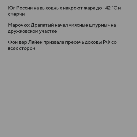
Юг России на выходных накроют жара до +42 °C и
смерчи
Марочко: Драпатый начал «мясные штурмы» на
дружковском участке
Фон дер Ляйен призвала пресечь доходы РФ со
всех сторон