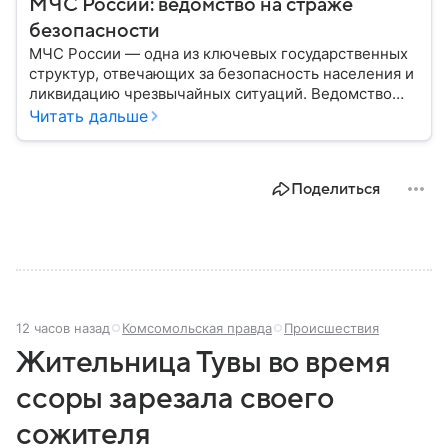
МЧС России: ведомство на страже
безопасности
МЧС России — одна из ключевых государственных
структур, отвечающих за безопасность населения и
ликвидацию чрезвычайных ситуаций. Ведомство
играет важную роль в защите граждан от
Читать дальше
природных катастроф, техногенных аварий и других
угроз. В этом материале разбираем, что
представляет собой МЧС, как оно устроено, какие
Поделиться
задачи выполняет и какую роль играет в
современной России.
12 часов назад
Комсомольская правда
Происшествия
Жительница Тувы во время
ссоры зарезала своего
сожителя