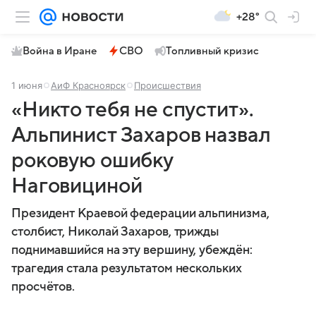
+28°
Война в Иране
СВО
Топливный кризис
1 июня
АиФ Красноярск
Происшествия
«Никто тебя не спустит».
Альпинист Захаров назвал
роковую ошибку
Наговициной
Президент Краевой федерации альпинизма,
столбист, Николай Захаров, трижды
поднимавшийся на эту вершину, убеждён:
трагедия стала результатом нескольких
просчётов.