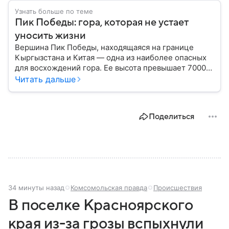
Узнать больше по теме
Пик Победы: гора, которая не устает
уносить жизни
Вершина Пик Победы, находящаяся на границе
Кыргызстана и Китая — одна из наиболее опасных
для восхождений гора. Ее высота превышает 7000
метров, а северное расположение на стыке двух
Читать дальше
климатических поясов делает пик абсолютно
непредсказуемым в плане погоды. Вот почему
название этой горы так часто связано трагическими
Поделиться
событиями.
34 минуты назад
Комсомольская правда
Происшествия
В поселке Красноярского
края из-за грозы вспыхнули