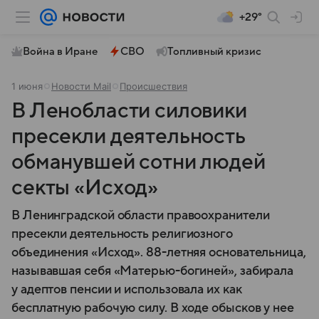
+29°
Война в Иране
СВО
Топливный кризис
1 июня
Новости Mail
Происшествия
В Ленобласти силовики
пресекли деятельность
обманувшей сотни людей
секты «Исход»
В Ленинградской области правоохранители
пресекли деятельность религиозного
объединения «Исход». 88-летняя основательница,
называвшая себя «Матерью-богиней», забирала
у адептов пенсии и использовала их как
бесплатную рабочую силу. В ходе обысков у нее