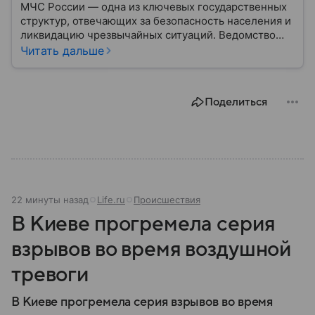
МЧС России — одна из ключевых государственных
структур, отвечающих за безопасность населения и
ликвидацию чрезвычайных ситуаций. Ведомство
играет важную роль в защите граждан от
Читать дальше
природных катастроф, техногенных аварий и других
угроз. В этом материале разбираем, что
представляет собой МЧС, как оно устроено, какие
Поделиться
задачи выполняет и какую роль играет в
современной России.
22 минуты назад
Life.ru
Происшествия
В Киеве прогремела серия
взрывов во время воздушной
тревоги
В Киеве прогремела серия взрывов во время