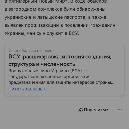
в пятимерный Новый Мир». В ходе обысков
в загородном комплексе были обнаружены
украинские и латышские паспорта, а также
выявлен проживающий в поселении гражданин
Украины, чей сын служит в ВСУ.
Узнать больше по теме
ВСУ: расшифровка, история создания,
структура и численность
Вооруженные силы Украины (ВСУ) —
государственная военная организация,
предназначенная для защиты интересов страны
военным путем. Была создана после
Читать дальше
провозглашения независимости Украины в 1991
году. В материале — главное по теме.
Поделиться