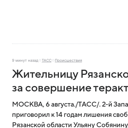
9 минут назад
ТАСС
Происшествия
Жительницу Рязанско
за совершение терак
МОСКВА, 6 августа./ТАСС/. 2-й Зап
приговорил к 14 годам лишения св
Рязанской области Ульяну Собянину