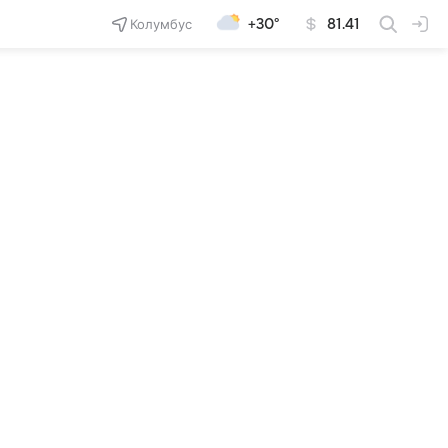
Колумбус
+30°
81.41