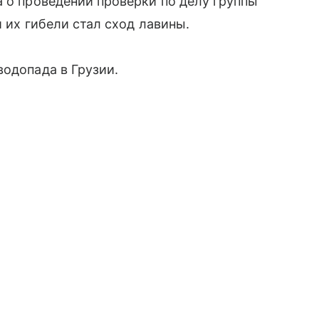
а о проведении проверки по делу группы
й их гибели стал сход лавины.
водопада в Грузии.