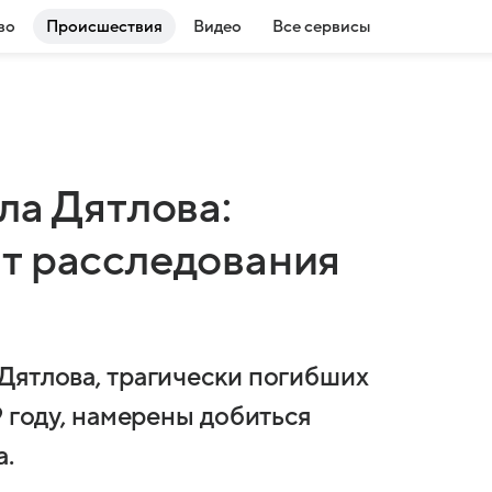
во
Происшествия
Видео
Все сервисы
ла Дятлова:
т расследования
Дятлова, трагически погибших
9 году, намерены добиться
а.