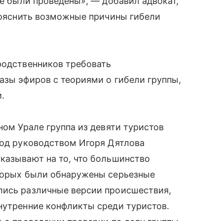
не были проведены», — добавил адвокат,
прояснить возможные причины гибели
родственников требовать
азы эфиров с теориями о гибели группы,
.
ном Урале группа из девяти туристов
под руководством Игоря Дятлова
казывают на то, что большинство
оторых были обнаружены серьезные
лись различные версии происшествия,
нутренние конфликты среди туристов.